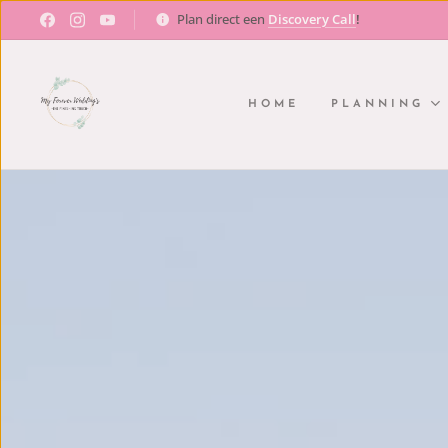
Plan direct een
Discovery Call
!
HOME
PLANNING