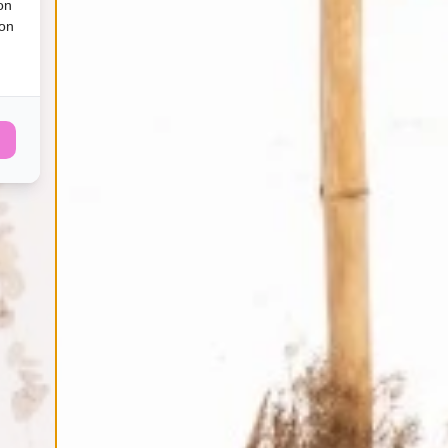
on
ion