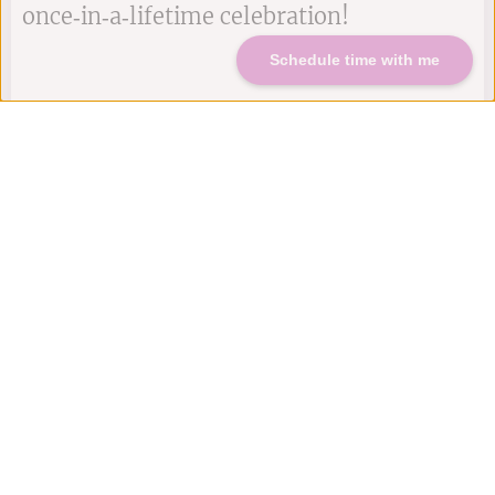
once‑in‑a‑lifetime celebration!
Schedule time with me
NEEM CONTACT MET ONS OP
Onvergetelijke
momenten: Bruiloft
fotogalerij